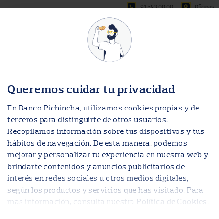
Oficinas
Acceso
Queremos cuidar tu privacidad
En Banco Pichincha, utilizamos cookies propias y de
terceros para distinguirte de otros usuarios.
Recopilamos información sobre tus dispositivos y tus
Tu cuenta online:
hábitos de navegación. De esta manera, podemos
mejorar y personalizar tu experiencia en nuestra web y
ábrela hoy mismo
brindarte contenidos y anuncios publicitarios de
interés en redes sociales u otros medios digitales,
Empieza aquí. Empieza ahora. Hazte
según los productos y servicios que has visitado. Para
cliente cuando quieras.
más información, consulta nuestra
.
Política de Cookies
Hazte cliente